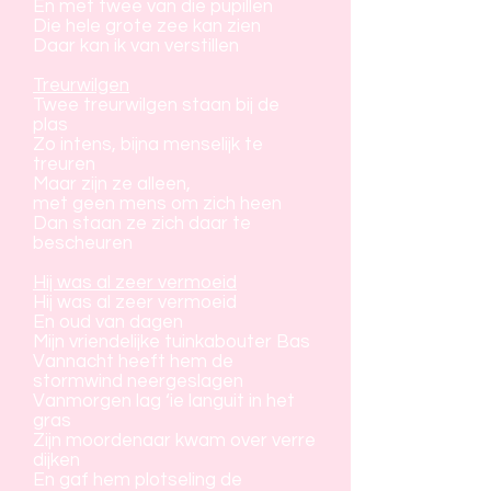
En met twee van die pupillen
Die hele grote zee kan zien
Daar kan ik van verstillen
Treurwilgen
Twee treurwilgen staan bij de
plas
Zo intens, bijna menselijk te
treuren
Maar zijn ze alleen,
met geen mens om zich heen
Dan staan ze zich daar te
bescheuren
Hij was al zeer vermoeid
Hij was al zeer vermoeid
En oud van dagen
Mijn vriendelijke tuinkabouter Bas
Vannacht heeft hem de
stormwind neergeslagen
Vanmorgen lag ‘ie languit in het
gras
Zijn moordenaar kwam over verre
dijken
En gaf hem plotseling de