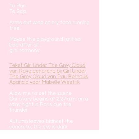
To Run.
To Skip.
Arms out wind on my face running
free.
Maybe this playground isn't so
bad after all...
g in harmony.
Tekst Girl Under The Grey Cloud
van Raye behorend bij Girl Under
The Grey Cloud van Pau Bernaus
Aparicio voor Mabelle Westrik
Allow me to set the scene
Our story begins at 2:27 a.m. on a
rainy night in Paris cue the
thunder
Autumn leaves blanket the
concrete, the sky is dark
A woman in her late twenties
walks from a bar to her hotel