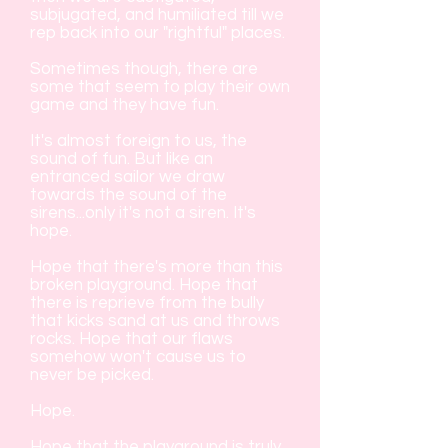
subjugated, and humiliated till we
rep back into our "rightful" places.
Sometimes though, there are
some that seem to play their own
game and they have fun.
It's almost foreign to us, the
sound of fun. But like an
entranced sailor we draw
towards the sound of the
sirens...only it's not a siren. It's
hope.
Hope that there's more than this
broken playground. Hope that
there is reprieve from the bully
that kicks sand at us and throws
rocks. Hope that our flaws
somehow won't cause us to
never be picked.
Hope.
Hope that the playground is truly