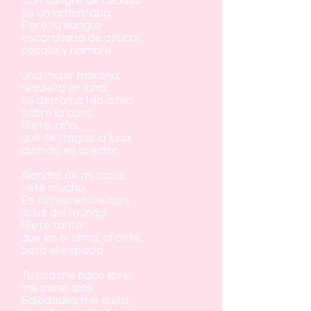
Con sangre de cebolla
se amamantaba.
Pero tu sangre
escarchaba de azúcar,
cebolla y hambre.
Una mujer morena,
resuelta en luna,
se derrama hilo a hilo
sobre la cuna.
Ríete, niño,
que te tragas la luna
cuando es preciso.
Alondra de mi casa,
ríete mucho.
Es tu risa en los ojos
la luz del mundo.
Ríete tanto
que en el alma, al oírte,
bata el espacio.
Tu risa me hace libre,
me pone alas.
Soledades me quita,