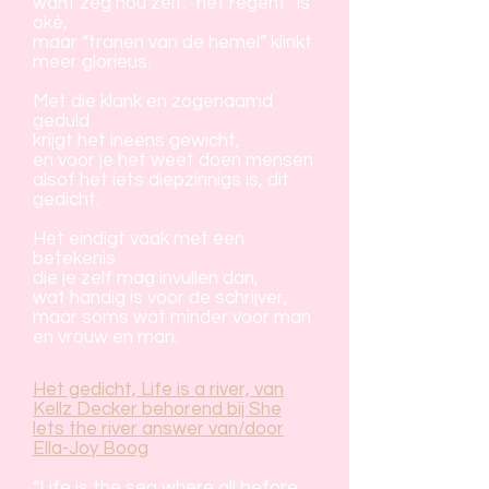
want zeg nou zelf: “het regent” is
oké,
maar “tranen van de hemel” klinkt
meer glorieus.
Met die klank en zogenaamd
geduld
krijgt het ineens gewicht,
en voor je het weet doen mensen
alsof het iets diepzinnigs is, dit
gedicht.
Het eindigt vaak met een
betekenis
die je zelf mag invullen dan,
wat handig is voor de schrijver,
maar soms wat minder voor man
en vrouw en man.
Het gedicht, Life is a river, van
Kellz Decker behorend bij She
lets the river answer van/door
Ella-Joy Boog
“Life is the sea where all before