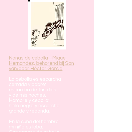
Nanas de cebolla - Miquel
Hernandez, behorend bij Son
van/door Héctor Garcia
La cebolla es escarcha
cerrada y pobre:
escarcha de tus días
y de mis noches.
Hambre y cebolla:
hielo negro y escarcha
grande y redonda.
En la cuna del hambre
mi niño estaba.