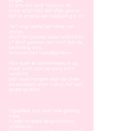
langer,
of iets dat daar tussenin zit,
maar altijd met dat stille gevoel
dat er ergens een bedoeling in zit.
Het volgt soms het ritme van
zinnen,
alsof het precies weet waarheen,
of doet gewoon net alsof dat de
bedoeling was
en kwam het toevallig bijeen.
Rijm duikt er soms ineens in op,
maar voelt zich nergens echt
verplicht;
blijft even hangen voor de sfeer
en verdwijnt weer—doei, tot een
ander gedicht.
Figuurlijke taal doet ook gezellig
mee,
maakt simpele dingen ineens
grandioos,