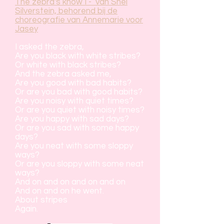
The zebra's know I - van Shel
Silverstein, behorend bij de
choreografie van Annemarie voor
Jasey
I asked the zebra,
Are you black with white stribes?
Or white with black stribes?
And the zebra asked me,
Are you good with bad habits?
Or are you bad with good habits?
Are you noisy with quiet times?
Or are you quiet with noisy times?
Are you happy with sad days?
Or are you sad with some happy
days?
Are you neat with some sloppy
ways?
Or are you sloppy with some neat
ways?
And on and on and on and on
And on and on he went.
About stripes
Again.