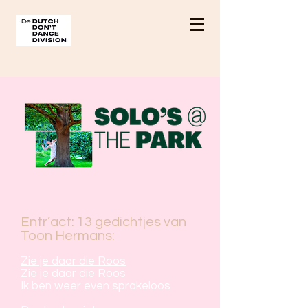
Entr’act: 13 gedichtjes van
Toon Hermans:
Zie je daar die Roos
Zie je daar die Roos
Ik ben weer even sprakeloos