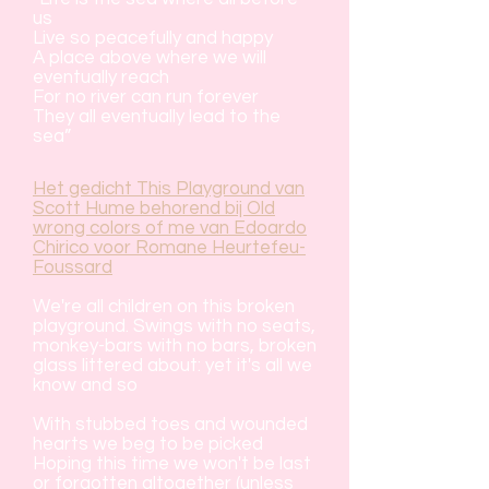
us
Live so peacefully and happy
A place above where we will
eventually reach
For no river can run forever
They all eventually lead to the
sea”
Het gedicht This Playground van
Scott Hume behorend bij Old
wrong colors of me van Edoardo
Chirico voor Romane Heurtefeu-
Foussard
We're all children on this broken
playground. Swings with no seats,
monkey-bars with no bars, broken
glass littered about: yet it's all we
know and so
With stubbed toes and wounded
hearts we beg to be picked
Hoping this time we won't be last
or forgotten altogether (unless