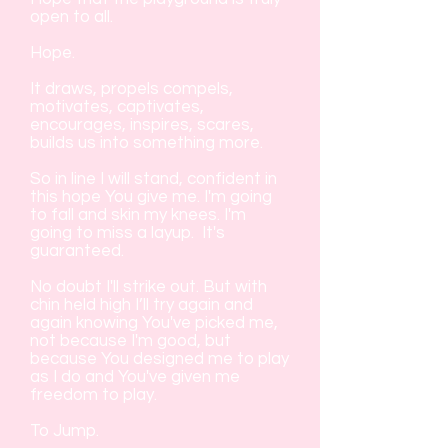
open to all.
Hope.
It draws, propels compels,
motivates, captivates,
encourages, inspires, scares,
builds us into something more.
So in line I will stand, confident in
this hope You give me. I'm going
to fall and skin my knees. I'm
going to miss a layup. It's
guaranteed.
No doubt I'll strike out. But with
chin held high I’ll try again and
again knowing You've picked me,
not because I'm good, but
because You designed me to play
as I do and You've given me
freedom to play.
To Jump.