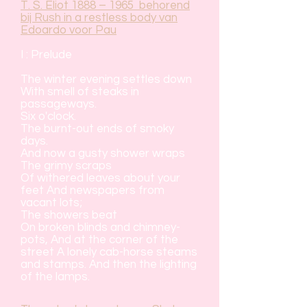
T. S. Eliot 1888 – 1965 behorend
bij Rush in a restless body van
Edoardo voor Pau
I : Prelude
The winter evening settles down
With smell of steaks in
passageways.
Six o'clock.
The burnt-out ends of smoky
days.
And now a gusty shower wraps
The grimy scraps
Of withered leaves about your
feet And newspapers from
vacant lots;
The showers beat
On broken blinds and chimney-
pots, And at the corner of the
street A lonely cab-horse steams
and stamps. And then the lighting
of the lamps.