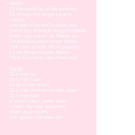
flikken
Of een kwartje uit de winkella
Ze droeg nog lange zwarte
rokken
Had een stok met rubber dop
Soms dan kreeg ik nougatblokken
Want dan waren de flikken op
De pendule bleef maar tikken
Ook toen zij was dood gegaan
En de flikken bleven flikken
Maar ik vond er niks meer aan
Rietje
Zij is mijn nu
Zij is mijn toen
En zij is mijn leven
Zij is mijn denken en mijn doen
Zij is mijn lied
Ik weet haast zeker Heer
U hebt mij haar gegeven
Want zoiets liefs
Dat geven mensen niet