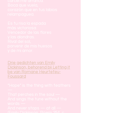
cárcel me arranca.
Boca que vuela,
corazón que en tus labios
relampaguea.
Es tu risa la espada
más victoriosa.
Vencedor de las flores
y las alondras.
Rival del sol,
porvenir de mis huesos
y de mi amor.
Drie gedichten van Emily
Dickinson, behorend bij Letting it
be van Romane Heurtefeu-
Foussard
“Hope” is the thing with feathers
—
That perches in the soul —
And sings the tune without the
words —
And never stops — at all —
(Emily Dickinson, Poem 254, c.