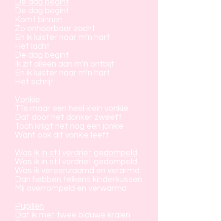
De dag begint
De dag begint
Komt binnen
Zo onhoorbaar zacht
En ik luister naar m’n hart
Het lacht
De dag begint
Ik zit alleen aan m’n ontbijt
En ik luister naar m’n hart
Het schrijt
Vonkie
T’is maar een heel klein vonkie
Dat door het donker zweeft
Toch krijgt het nog een jonkie
Want ook dit vonkje leeft
Was ik in stil verdriet gedompeld
Was ik in stil verdriet gedompeld
Was ik vereenzaamd en verarmd
Dan hebben telkens kinderkussen
Mij overrompeld en verwarmd
Pupillen
Dat ik met twee blauwe kralen