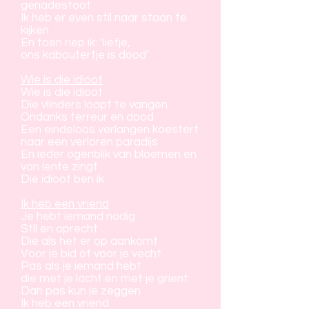
genadestoot
Ik heb er even stil naar staan te
kijken
En toen riep ik: ‘liefje,
ons kaboutertje is dood’
Wie is die idioot
Wie is die idioot
Die vlinders loopt te vangen
Ondanks terreur en dood
Een eindeloos verlangen koestert
naar een verloren paradijs
En ieder ogenblik van bloemen en
van lente zingt
Die idioot ben ik
Ik heb een vriend
Je hebt iemand nodig
Stil en oprecht
Die als het er op aankomt
Voor je bid of voor je vecht
Pas als je iemand hebt
die met je lacht en met je grient
Dan pas kun je zeggen
Ik heb een vriend