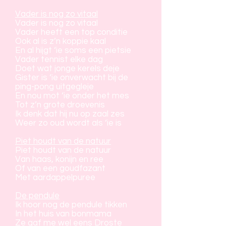
Vader is nog zo vitaal
Vader is nog zo vitaal
Vader heeft een top conditie
Ook al is z’n koppie kaal
En al hijgt ‘ie soms een pietsie
Vader tennist elke dag
Doet wat jonge kerels deje
Gister is ‘ie onverwacht bij de
ping-pong uitgegleje
En nou mot ‘ie onder het mes
Tot z’n grote droevenis
Ik denk dat hij nu op zaal zes
Weer zo oud wordt als ‘ie is
Piet houdt van de natuur
Piet houdt van de natuur
Van haas, konijn en ree
Of van een goudfazant
Met aardappelpuree
De pendule
Ik hoor nog de pendule tikken
In het huis van bonmama
Ze gaf me wel eens Droste