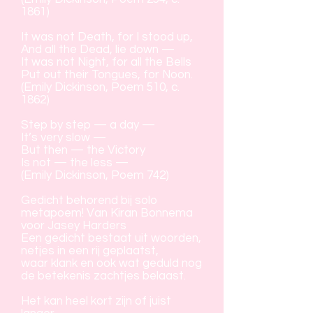
1861)
It was not Death, for I stood up,
And all the Dead, lie down —
It was not Night, for all the Bells
Put out their Tongues, for Noon.
(Emily Dickinson, Poem 510, c.
1862)
Step by step — a day —
It’s very slow —
But then — the Victory
Is not — the less —
(Emily Dickinson, Poem 742)
Gedicht behorend bij solo
metapoem! Van Kiran Bonnema
voor Jasey Harders
Een gedicht bestaat uit woorden,
netjes in een rij geplaatst,
waar klank en ook wat geduld nog
de betekenis zachtjes belaast.
Het kan heel kort zijn of juist