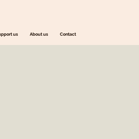
pport us
About us
Contact