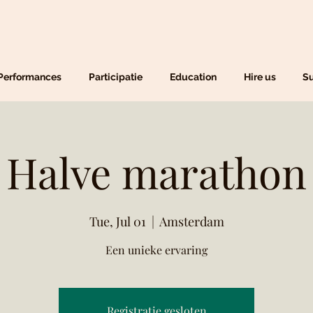
Performances
Participatie
Education
Hire us
Su
Halve marathon
Tue, Jul 01
  |  
Amsterdam
Een unieke ervaring
Registratie gesloten